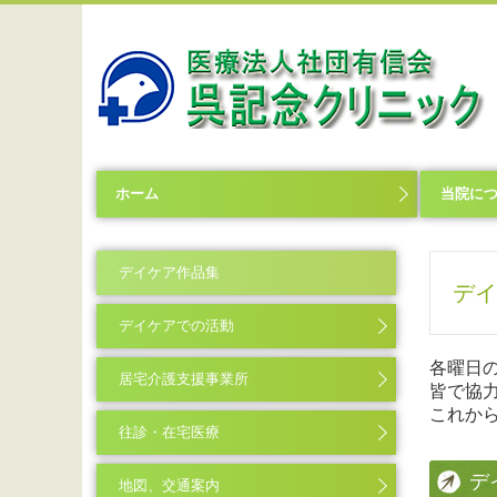
ホーム
当院に
デイケア作品集
デイ
デイケアでの活動
各曜日
居宅介護支援事業所
皆で協
これか
往診・在宅医療
デ
地図、交通案内