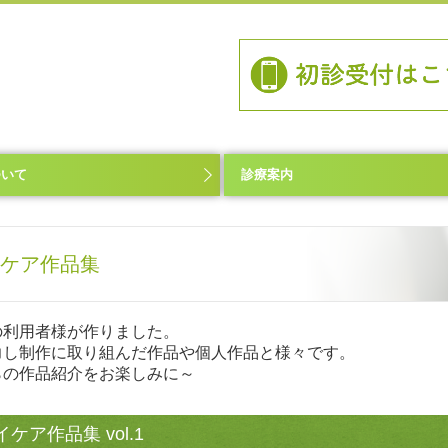
ついて
診療案内
ケア作品集
の利用者様が作りました。
力し制作に取り組んだ作品や個人作品と様々です。
らの作品紹介をお楽しみに～
イケア作品集 vol.1